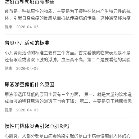
活疫苗和死疫苗有哪些
疫苗是一种抗原性的物质，主要是为了接种在体内产生特异性的抗
体，引起自身免疫的反应从而抵抗传染病的传播，这种通常称为疫
苗，疫苗它主要是通过基因工程的方法，进行人工减毒或者灭活的
健康
2026-04-05
病原微...…
肾炎小儿活动的标准
小儿肾炎活动的标准主要有三个方面。首先看他的临床表现是不是
还有眼睑或者双下肢的浮肿，血压高不高，第二个是要看他的实验
室指标，主要是包括尿常规，尿常规里面还有没有血尿和蛋白尿，
健康
2026-04-05
第二个...…
尿液渗量偏低什么原因
尿液渗透压降低的原因主要有三个方面， 第一、就是大量的饮水造
成血液的稀释尿液的渗透压也会下降； 第二、主要是见于糖尿病患
者，因为血糖控制差尿液就会出现高糖，因为糖能够利尿、高渗利
健康
2026-04-05
尿...…
慢性扁桃体炎会引起心肌炎吗
心肌炎，大部分都是由病毒感染引起的是由于病毒侵袭到人体的心