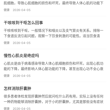
肌细胞，导致心肌细胞的损伤和坏死，最终导致人体心肌的功能下
降，导致心功能下降，甚至出现心力衰竭，我们说慢性扁桃体炎
健康
2026-04-05
呢，多数...…
干咳咳到干呕怎么回事
干咳咳咳到干呕，一般情况下和咽炎以及支气管炎有关系。排除一
下食道反流引起问题，观察一下饮食刺激的可能性。适当饮食清
淡，多吃一些蔬菜水果。检查下咽部，检查下肺部，排除下食道
健康
2026-04-05
炎，胃炎，...…
慢性心肌炎是绝症吗
心肌炎是由于病毒感染导致人体心肌细胞损伤和坏死，出现心肌功
能的下降，最终影响人体心脏功能的下降，甚至出现心功不全心衰
的这样一种症状，那么一般来说，心肌炎病毒随着时间的延长，病
健康
2026-04-05
毒具有...…
怎样消除肝囊肿
很多患者体检发现肝囊肿然后就问吃什么药有用，实际上没有任何
一种药物能够消除肝囊肿，对于小的肝囊肿，尤其是那些没有症状
的患者，一般来说，这样的肝囊肿无需处理，当囊肿比较大或者说
健康
2026-04-05