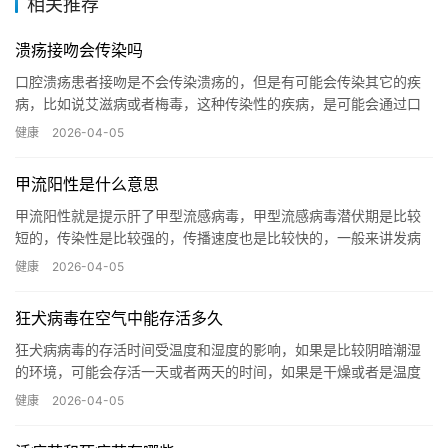
相关推荐
溃疡接吻会传染吗
口腔溃疡患者接吻是不会传染溃疡的，但是有可能会传染其它的疾
病，比如说艾滋病或者梅毒，这种传染性的疾病，是可能会通过口
腔溃疡的方式传染给其他人的，如果双方都有口腔溃疡概率会更
健康
2026-04-05
高，如果...…
甲流阳性是什么意思
甲流阳性就是提示肝了甲型流感病毒，甲型流感病毒潜伏期是比较
短的，传染性是比较强的，传播速度也是比较快的，一般来讲发病
三天之内，病人的传染性是非常强的，这种情况下它是主要的传播
健康
2026-04-05
途径，...…
狂犬病毒在空气中能存活多久
狂犬病病毒的存活时间受温度和湿度的影响，如果是比较阴暗潮湿
的环境，可能会存活一天或者两天的时间，如果是干燥或者是温度
比较高的环境下几分钟就可以灭活，传染性就将大大的降低，灭活
健康
2026-04-05
的时间...…