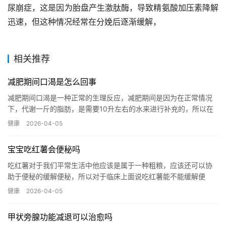
尿崩症，这是因为胎盘产生激肽酶，导致精氨酸加压素降解
迅速，但这种情况经常在分娩后逐渐缓解，
相关推荐
减肥期间口渴是怎么回事
减肥期间口渴是一种正常的生理反应，减肥期间是因为在正常情况
下，代谢一斤的脂肪，是需要10升左右的水来进行补充的，所以在
脂肪代谢的过程中燃烧脂肪的过程中，肯定会有一部分患者有明显
健康
2026-04-05
的口...…
宝宝吃红薯会便秘吗
吃红薯对于我们平常生活中他应该是属于一种粗粮，应该还可以协
助于便秘的缓解便秘，所以对于临床上面说吃红薯能不能缓解便
秘，少量的还是可以的，任何食物都不能过量，过量会适得其反。
健康
2026-04-05
所以说少...…
甲状旁腺功能减退可以治愈吗