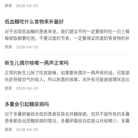
氏甲状腺炎的患者，要限制一下碘的摄入，因此在日常的饮食中，
健康
2026-04-05
要吃无...…
低血糖吃什么食物来补最好
对于出现低血糖的患者来说，我们建议平时一定要按时吃一日三餐
每顿饭都要吃饱，不要过度的节食，一定要保证肉蛋奶等食物的补
充，因为肉蛋奶等食物含热量一般都比较高，可以使血糖比较长时
健康
2026-04-05
间的维...…
新生儿偶尔咳嗽一两声正常吗
正常的新生儿除了吃就是睡，如果要有偶尔一两声咳的话，可能是
吃奶导致空气的吸入，所以刺激的咳嗽，另外有可能是病理状态比
如受凉感冒导致的咳嗽，但是偶尔咳嗽一两声的话，应该从临床上
健康
2026-04-05
面来说...…
多囊会引起糖尿病吗
对于多囊卵巢综合症的患者容易合并糖尿病，但并不是所有的多囊
患者都会出现糖尿病的情况，多囊卵巢综合症是以月经稀少，多囊
卵巢，高雄性激素血症和胰岛素抵抗，每一组特征性症候群代谢综
健康
2026-04-05
合症，...…