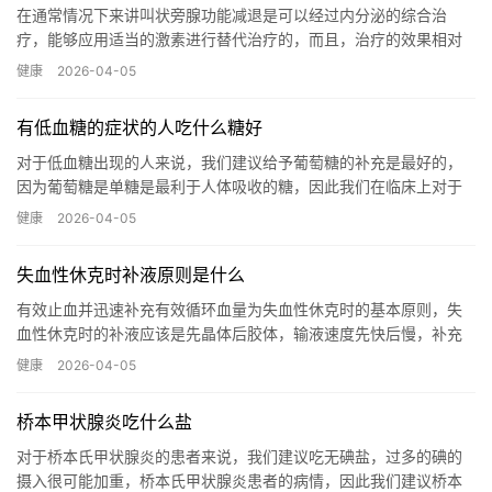
在通常情况下来讲叫状旁腺功能减退是可以经过内分泌的综合治
疗，能够应用适当的激素进行替代治疗的，而且，治疗的效果相对
良好，并且此病愈后效果好，能够恢复到正常的生活状态，对于甲
健康
2026-04-05
状腺功能...…
有低血糖的症状的人吃什么糖好
对于低血糖出现的人来说，我们建议给予葡萄糖的补充是最好的，
因为葡萄糖是单糖是最利于人体吸收的糖，因此我们在临床上对于
低血糖出现的患者来说也是及时的给予葡萄糖的补充的，而如果低
健康
2026-04-05
血糖发...…
失血性休克时补液原则是什么
有效止血并迅速补充有效循环血量为失血性休克时的基本原则，失
血性休克时的补液应该是先晶体后胶体，输液速度先快后慢，补充
输液量一般应该为出血量的两到三倍，晶体的话主要有生理盐水复
健康
2026-04-05
方氯化...…
桥本甲状腺炎吃什么盐
对于桥本氏甲状腺炎的患者来说，我们建议吃无碘盐，过多的碘的
摄入很可能加重，桥本氏甲状腺炎患者的病情，因此我们建议桥本