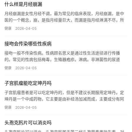
什么样是月经崩漏
月经崩漏是女性月经不调，最为常见的临床表现，月经崩漏，是中
医的一个概念，崩，是指月经量巨大，而漏是指月经淋漓不尽，所
以，崩漏，是包含两种症状，一种就是月经量巨大，另一种就是月
健康
2026-04-05
经淋漓...…
接吻会传染哪些性疾病
接吻一般不传染性病。性病顾名思义是通过性生活途径进行传播
的。常见的性病包括梅毒，生殖器疱疹。淋病。非淋菌性的尿道
炎。这些性病常见的传播途径是通过性生活途径进行传播的。还有
健康
2026-04-05
可能会通过...…
子宫肌瘤能吃定坤丹吗
子宫肌瘤患者是可以吃定坤丹的，但是不建议长期服用定坤丹。定
坤丹是一个中成药物，它主要是由补经汤加减而成，主要成分有阿
胶、白芍、白术、当归、枸杞子等，具有滋阴补气、调经舒郁的作
健康
2026-04-05
用，在...…
头孢克肟片可以消炎吗
头孢克肟片可以消炎。头孢克肟属于第三代头孢菌素类抗生素，对