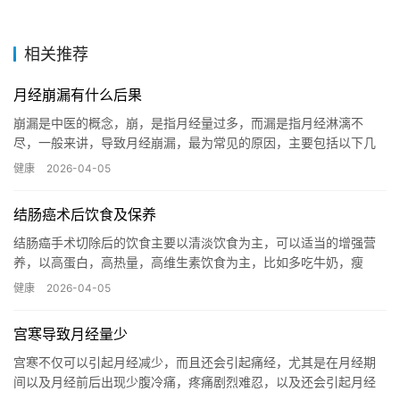
相关推荐
月经崩漏有什么后果
崩漏是中医的概念，崩，是指月经量过多，而漏是指月经淋漓不
尽，一般来讲，导致月经崩漏，最为常见的原因，主要包括以下几
种，第一种，最为常见，主要是因为，卵巢功能紊乱，或者卵巢功
健康
2026-04-05
能衰竭所...…
结肠癌术后饮食及保养
结肠癌手术切除后的饮食主要以清淡饮食为主，可以适当的增强营
养，以高蛋白，高热量，高维生素饮食为主，比如多吃牛奶，瘦
肉，鱼肉，蛋白粉，豆制品等。蔬菜水果也需要适当增加食用，同
健康
2026-04-05
时在化疗...…
宫寒导致月经量少
宫寒不仅可以引起月经减少，而且还会引起痛经，尤其是在月经期
间以及月经前后出现少腹冷痛，疼痛剧烈难忍，以及还会引起月经