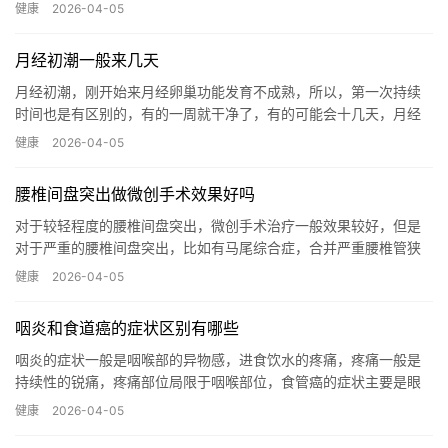
周期紊乱，已婚妇女有可能还会引起宫寒不孕。如果是宫寒导致的
健康
2026-04-05
月经量...…
月经初潮一般来几天
月经初潮，刚开始来月经卵巢功能发育不成熟，所以，第一次持续
时间也是有区别的，有的一周就干净了，有的可能会十几天，月经
量也是不同的，有的人量多一点，有的量很少只是褐色的分泌物，
健康
2026-04-05
这些都...…
腰椎间盘突出做微创手术效果好吗
对于较轻程度的腰椎间盘突出，微创手术治疗一般效果较好，但是
对于严重的腰椎间盘突出，比如有马尾综合症，合并严重腰椎管狭
窄或者腰椎滑脱的，微创手术治疗的效果一般不佳。而针对这些合
健康
2026-04-05
并严重...…
咽炎和食道癌的症状区别有哪些
咽炎的症状一般是咽喉部的异物感，进食饮水的疼痛，疼痛一般是
持续性的锐痛，疼痛部位局限于咽喉部位，食管癌的症状主要是眼
下困难，也有可能表现为咽下疼痛疼痛，主要是集中在胸骨后，也
健康
2026-04-05
有像咽...…